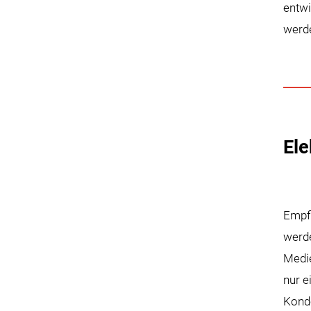
entwi
werd
Ele
Empfi
werde
Medie
nur e
Konde