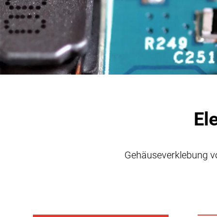
Photovoltaik
Verpackung
Industrie Allgemein
El
Gehäuseverklebung vo