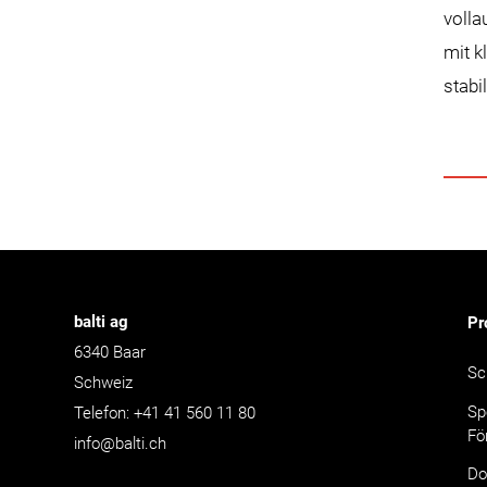
volla
mit k
stabi
balti ag
Pr
6340
Baar
Sc
Schweiz
Sp
Telefon:
+41 41 560 11 80
Fö
info@balti.ch
Do