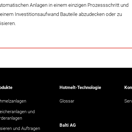
utomatischen Anlagen in einem einzigen Prozessschritt und
leinem Investitionsaufwand Bauteile abzudecken oder zu
lisieren.
odukte
Hotmelt-Technologie
Kon
hmelzanlagen
Glossar
Ser
eicheranlagen und
rderanlagen
Balti AG
sieren und Auftragen