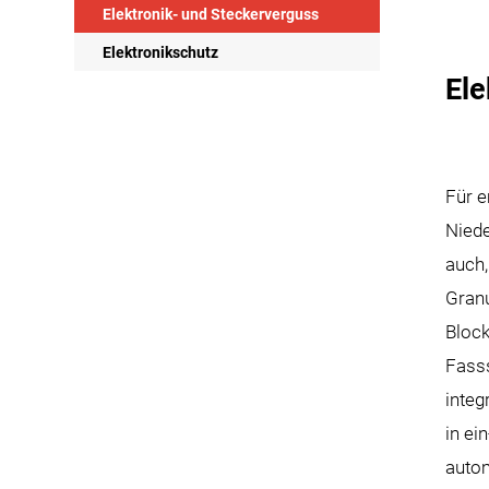
Elektronik- und Steckerverguss
Elektronikschutz
Ele
Für e
Niede
auch,
Granu
Block
Fasss
integ
in ei
auto