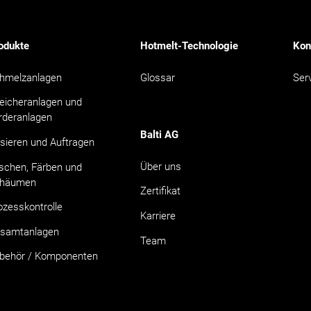
odukte
Hotmelt-Technologie
Kon
hmelzanlagen
Glossar
Ser
eicheranlagen und
rderanlagen
Balti AG
sieren und Auftragen
Über uns
schen, Färben und
häumen
Zertifikat
ozesskontrolle
Karriere
samtanlagen
Team
behör / Komponenten